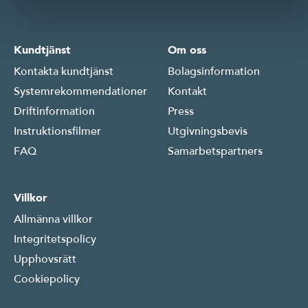
Kundtjänst
Om oss
Kontakta kundtjänst
Bolagsinformation
Systemrekommendationer
Kontakt
Driftinformation
Driftinformation
Press
Instruktionsfilmer
Instruktionsfilmer
Utgivningsbevis
FAQ
FAQ
Samarbetspartners
Villkor
Allmänna villkor
Integritetspolicy
Upphovsrätt
Cookiepolicy