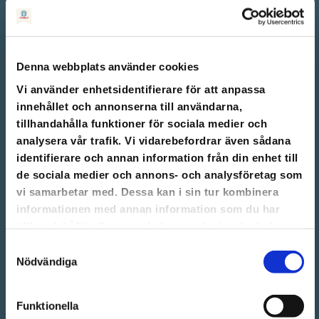
Denna webbplats använder cookies
Vi använder enhetsidentifierare för att anpassa
innehållet och annonserna till användarna,
tillhandahålla funktioner för sociala medier och
analysera vår trafik. Vi vidarebefordrar även sådana
identifierare och annan information från din enhet till
de sociala medier och annons- och analysföretag som
vi samarbetar med. Dessa kan i sin tur kombinera
informationen med annan information som du har
tillhandahållit eller som de har samlat in när du har
404: Sidan kunde
använt deras tjänster.
Samtyckesval
Nödvändiga
inte hittas
Funktionella
Har du använt en gammal länk?